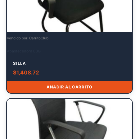
Vendido por: CarritoClub
Abastecedora EBG
SILLA
$
1,408.72
AÑADIR AL CARRITO