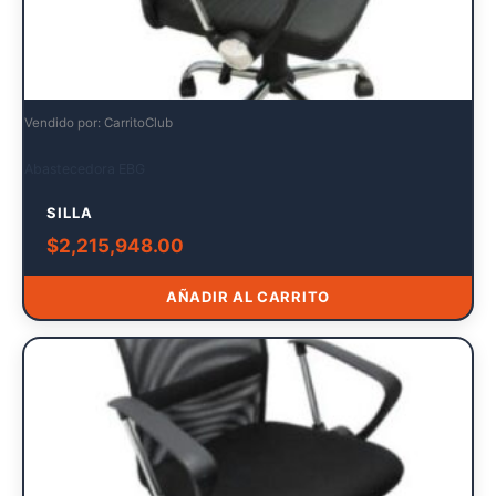
Vendido por: CarritoClub
Abastecedora EBG
SILLA
$
2,215,948.00
AÑADIR AL CARRITO