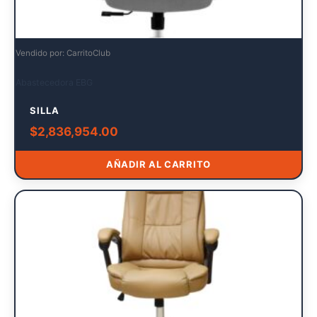
Vendido por: CarritoClub
Abastecedora EBG
SILLA
$
2,836,954.00
AÑADIR AL CARRITO