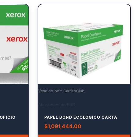
Vendido por: CarritoClub
Abastecedora EBG
OFICIO
PAPEL BOND ECOLÓGICO CARTA
$
1,091,444.00