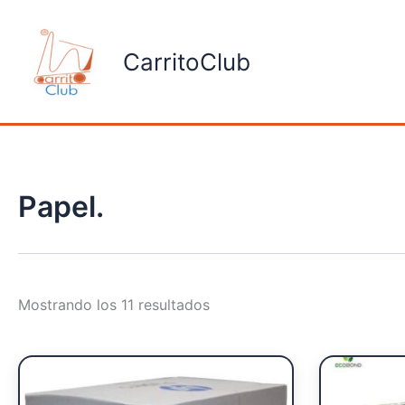
Ordenado
Ir
por
al
popularidad
CarritoClub
contenido
Papel.
Mostrando los 11 resultados