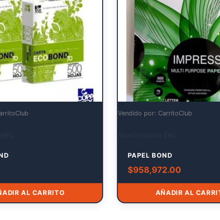
arritoClub
Vendido por: CarritoClub
 EBG
Abastecedora EBG
ND
PAPEL BOND
$
958,972.00
ÑADIR AL CARRITO
AÑADIR AL CARRI