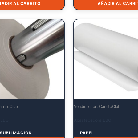
ÑADIR AL CARRITO
AÑADIR AL CARRI
arritoClub
Vendido por: CarritoClub
 EBG
Abastecedora EBG
 SUBLIMACIÓN
PAPEL