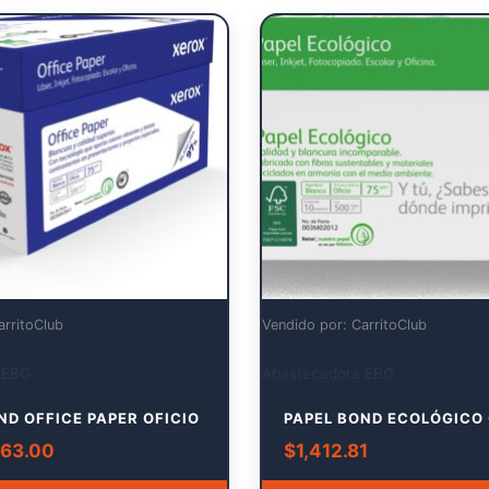
arritoClub
Vendido por: CarritoClub
 EBG
Abastecedora EBG
ND OFFICE PAPER OFICIO
PAPEL BOND ECOLÓGICO 
963.00
$
1,412.81