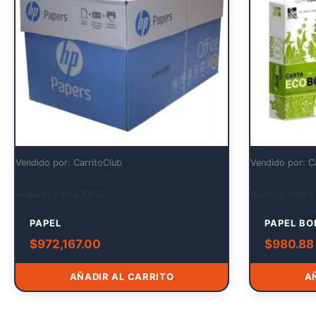
Vendido por: CarritoClub
Vendido por: C
Abastecedora EBG
Abastecedora
PAPEL
PAPEL BO
$
972,167.00
$
980.88
AÑADIR AL CARRITO
A