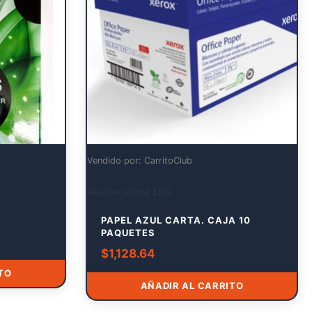
Vendido por: CarritoClub
Abastecedora EBG
PAPEL AZUL CARTA. CAJA 10
PAQUETES
$
1,128.64
TO
AÑADIR AL CARRITO