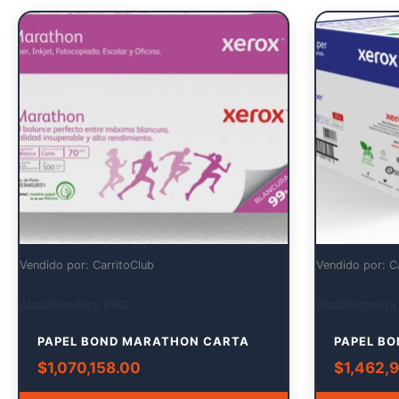
Vendido por: CarritoClub
Vendido por: C
Abastecedora EBG
Abastecedora
PAPEL BOND MARATHON CARTA
PAPEL BO
$
1,070,158.00
$
1,462,