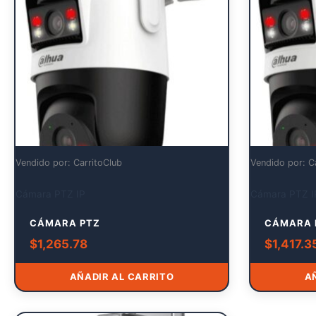
Vendido por: CarritoClub
Vendido por: C
Cámara PTZ IP
Cámara PTZ I
CÁMARA PTZ
CÁMARA 
$
1,265.78
$
1,417.3
AÑADIR AL CARRITO
A