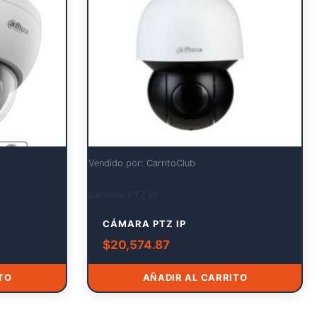
Vendido por: CarritoClub
Cámara PTZ IP
CÁMARA PTZ IP
$
20,574.87
TO
AÑADIR AL CARRITO