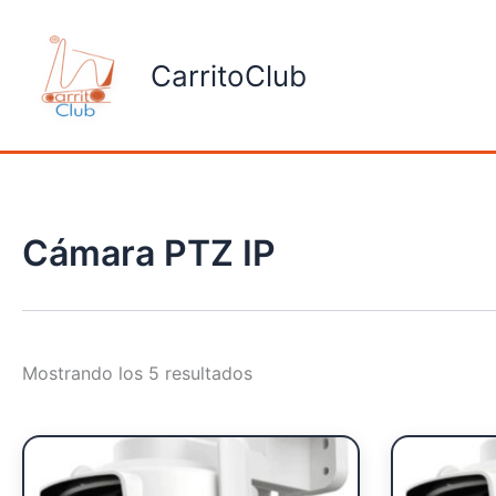
Ordenado
Ir
por
al
popularidad
CarritoClub
contenido
Cámara PTZ IP
Mostrando los 5 resultados