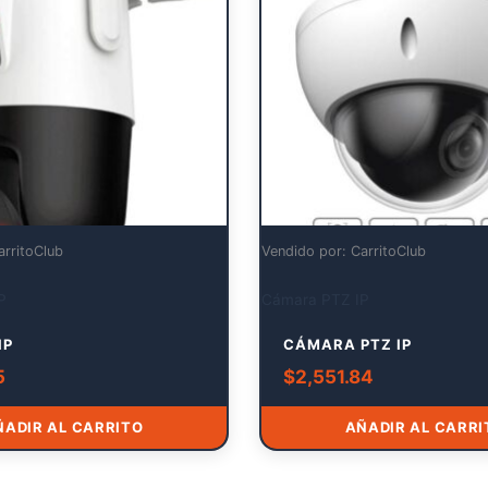
arritoClub
Vendido por: CarritoClub
P
Cámara PTZ IP
IP
CÁMARA PTZ IP
5
$
2,551.84
ÑADIR AL CARRITO
AÑADIR AL CARRI