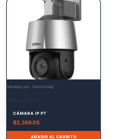
Vendido por: CarritoClub
Cámara PTZ IP
CÁMARA IP PT
$
2,366.05
AÑADIR AL CARRITO