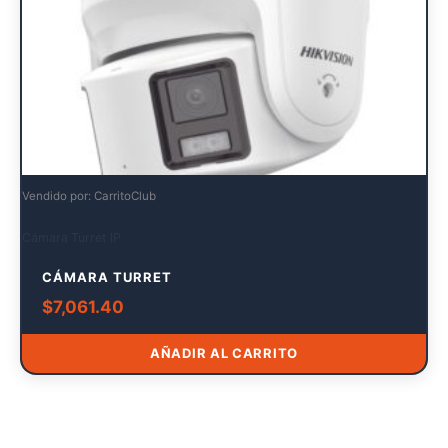
Vendido por: CarritoClub
Cámara Turret IP
CÁMARA TURRET
$
7,061.40
AÑADIR AL CARRITO