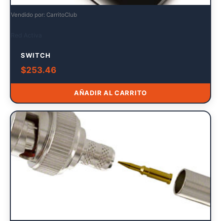
Vendido por: CarritoClub
Red Activa
SWITCH
$
253.46
AÑADIR AL CARRITO