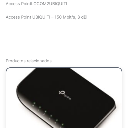
Access PointLOCOM2UBIQUITI
Access Point UBIQUITI – 150 Mbit/s, 8 dBi
Productos relacionados