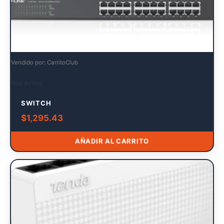
Vendido por: CarritoClub
Red Activa
SWITCH
$
1,295.43
AÑADIR AL CARRITO