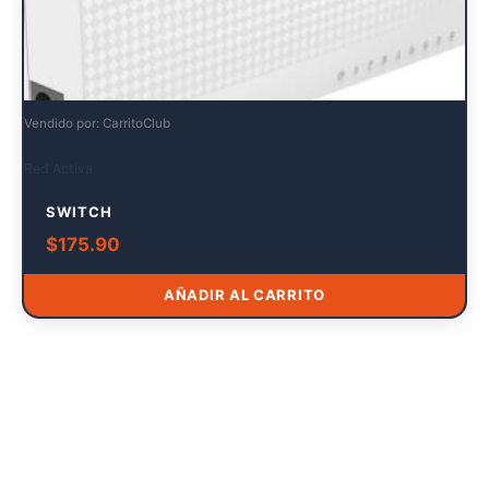
Vendido por: CarritoClub
Red Activa
SWITCH
$
175.90
AÑADIR AL CARRITO