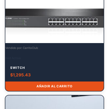
Vendido por: CarritoClub
Red Activa
SWITCH
$
1,295.43
AÑADIR AL CARRITO