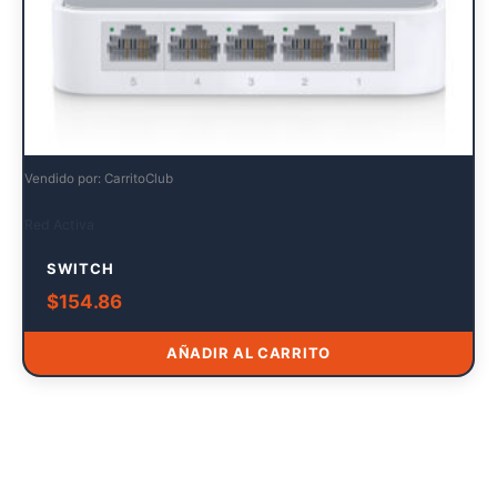
Vendido por: CarritoClub
Red Activa
SWITCH
$
154.86
AÑADIR AL CARRITO