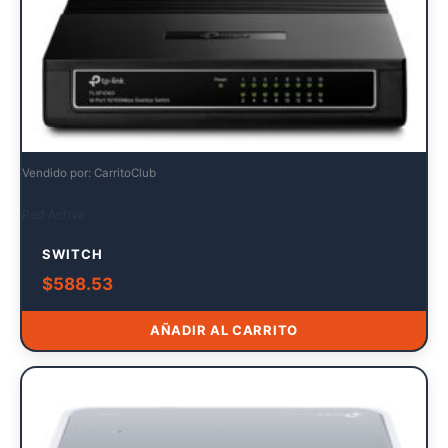
Vendido por: CarritoClub
Red Activa
SWITCH
$
588.53
AÑADIR AL CARRITO