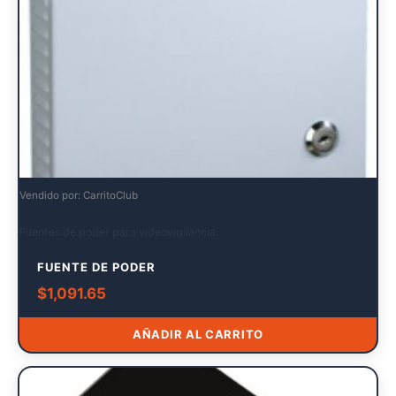
Vendido por: CarritoClub
Fuentes de poder para videovigilancia
FUENTE DE PODER
$
1,091.65
AÑADIR AL CARRITO