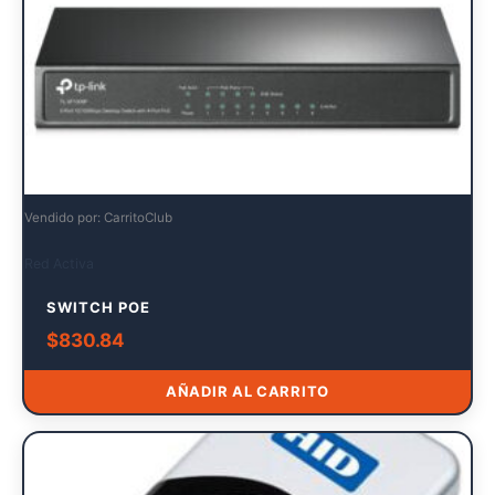
Vendido por: CarritoClub
Red Activa
SWITCH POE
$
830.84
AÑADIR AL CARRITO