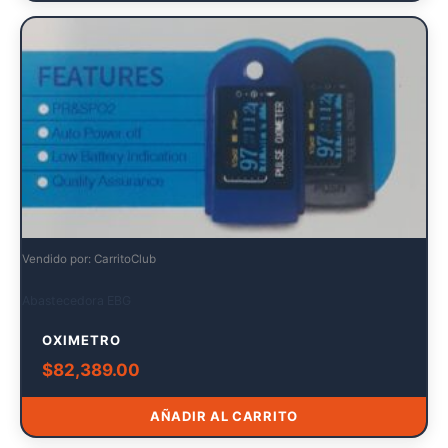
Vendido por: CarritoClub
Abastecedora EBG
OXIMETRO
$
82,389.00
AÑADIR AL CARRITO