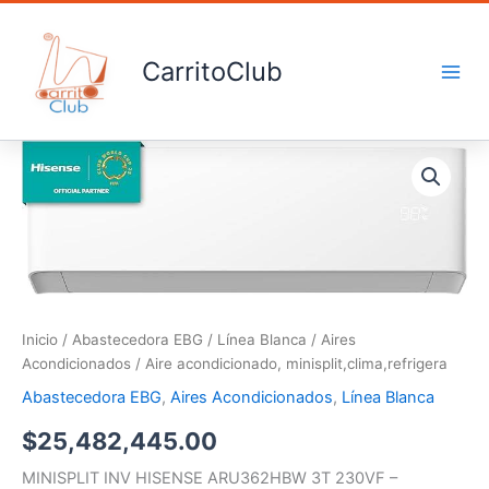
Ir
al
contenido
CarritoClub
Aire
acondicionado,
minisplit,clima,refrigera
cantidad
Inicio
/
Abastecedora EBG
/
Línea Blanca
/
Aires
Acondicionados
/ Aire acondicionado, minisplit,clima,refrigera
Abastecedora EBG
,
Aires Acondicionados
,
Línea Blanca
$
25,482,445.00
MINISPLIT INV HISENSE ARU362HBW 3T 230VF –