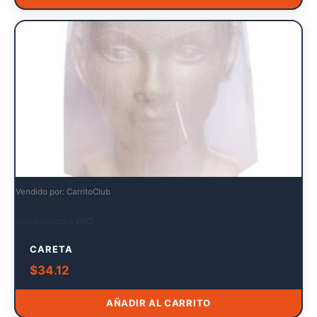
Vendido por: CarritoClub
Abastecedora EBG
CARETA
$
34.12
AÑADIR AL CARRITO