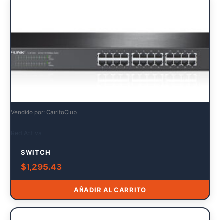
Vendido por: CarritoClub
Red Activa
SWITCH
$
1,295.43
AÑADIR AL CARRITO