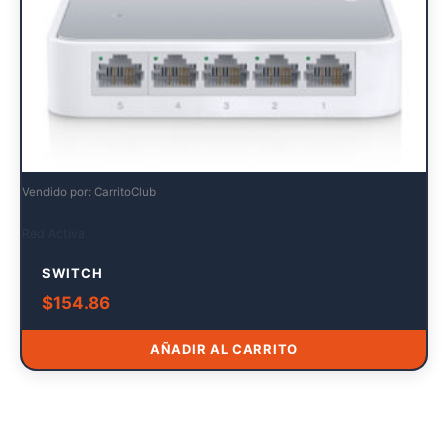
Vendido por: CarritoClub
Red Activa
SWITCH
$
154.86
AÑADIR AL CARRITO