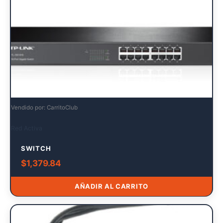
Vendido por: CarritoClub
Red Activa
SWITCH
$
1,379.84
AÑADIR AL CARRITO