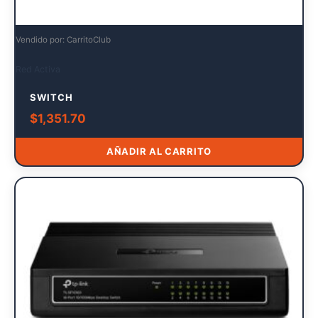
Vendido por: CarritoClub
Red Activa
SWITCH
$
1,351.70
AÑADIR AL CARRITO