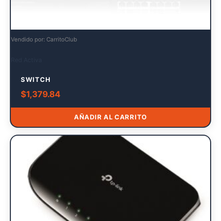
Vendido por: CarritoClub
Red Activa
SWITCH
$
1,379.84
AÑADIR AL CARRITO