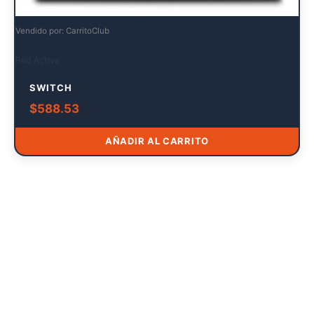
Vendido por: CarritoClub
Red Activa
SWITCH
$
588.53
AÑADIR AL CARRITO