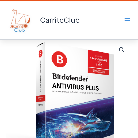
Ir
al
contenido
CarritoClub
Antivirus
cantidad