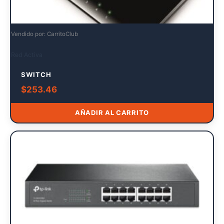
Vendido por: CarritoClub
Red Activa
SWITCH
$
253.46
AÑADIR AL CARRITO