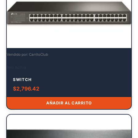
Vendido por: CarritoClub
Red Activa
SWITCH
$
2,796.42
AÑADIR AL CARRITO