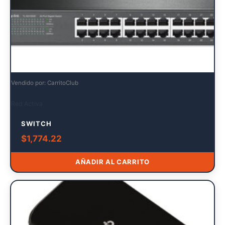
Vendido por: CarritoClub
Red Activa
SWITCH
$
1,774.22
AÑADIR AL CARRITO