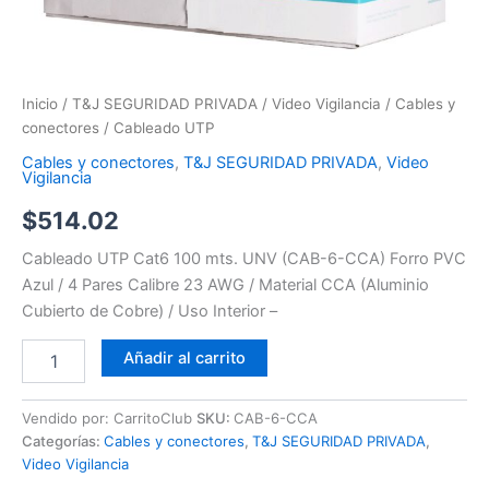
Inicio
/
T&J SEGURIDAD PRIVADA
/
Video Vigilancia
/
Cables y
conectores
/ Cableado UTP
Cables y conectores
,
T&J SEGURIDAD PRIVADA
,
Video
Vigilancia
$
514.02
Cableado UTP Cat6 100 mts. UNV (CAB-6-CCA) Forro PVC
Azul / 4 Pares Calibre 23 AWG / Material CCA (Aluminio
Cubierto de Cobre) / Uso Interior –
Añadir al carrito
Vendido por: CarritoClub
SKU:
CAB-6-CCA
Categorías:
Cables y conectores
,
T&J SEGURIDAD PRIVADA
,
Video Vigilancia