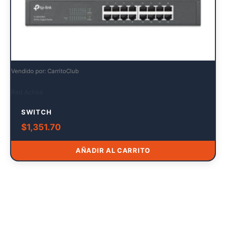
Vendido por: CarritoClub
Red Activa
SWITCH
$
1,351.70
AÑADIR AL CARRITO