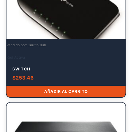
Vendido por: CarritoClub
Red Activa
SWITCH
$
253.46
AÑADIR AL CARRITO