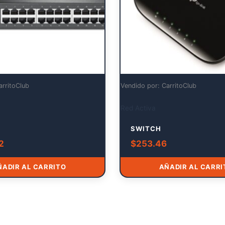
arritoClub
Vendido por: CarritoClub
Red Activa
SWITCH
2
$
253.46
ÑADIR AL CARRITO
AÑADIR AL CARRI