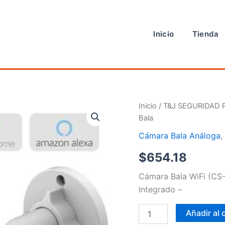
Inicio
Tienda
Cámara
Inicio
/
T&J SEGURIDAD 
Bala
Bala
cantidad
Cámara Bala Análoga
$
654.18
Cámara Bala WiFi (CS
Integrado –
Añadir al 