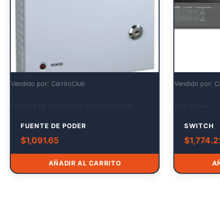
Vendido por: CarritoClub
Vendido por: C
Fuentes de poder para videovigilancia
Red Activa
FUENTE DE PODER
SWITCH
$
1,091.65
$
1,774.2
AÑADIR AL CARRITO
A