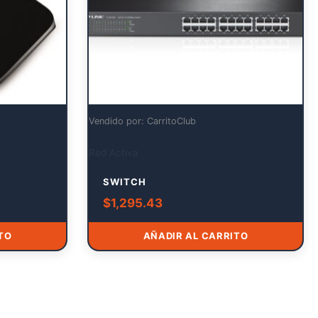
Vendido por: CarritoClub
Red Activa
SWITCH
$
1,295.43
TO
AÑADIR AL CARRITO