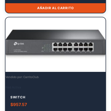
AÑADIR AL CARRITO
Vendido por: CarritoClub
Red Activa
SWITCH
$
957.57