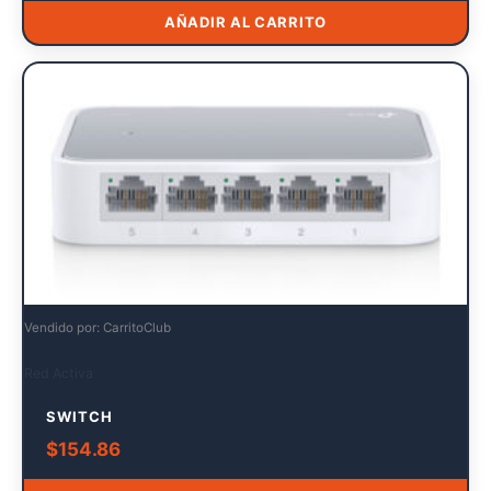
AÑADIR AL CARRITO
Vendido por: CarritoClub
Red Activa
SWITCH
$
154.86