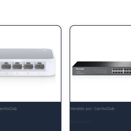
arritoClub
Vendido por: CarritoClub
Red Activa