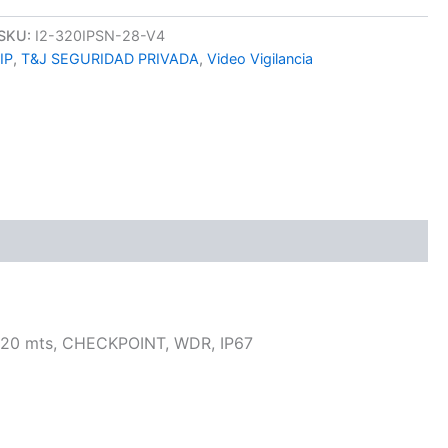
SKU:
I2-320IPSN-28-V4
IP
,
T&J SEGURIDAD PRIVADA
,
Video Vigilancia
ta 20 mts, CHECKPOINT, WDR, IP67