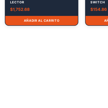
LECTOR
SWITCH
$
1,752.68
$
154.86
AÑADIR AL CARRITO
A