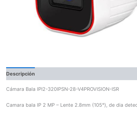
Descripción
Cámara Bala IPI2-320IPSN-28-V4PROVISION-ISR
Camara bala IP 2 MP – Lente 2.8mm (105°), de dia dete