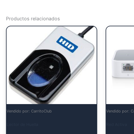
Productos relacionados
Vendido por: CarritoClub
Vendido por: C
Lector de Huella
Red Activa