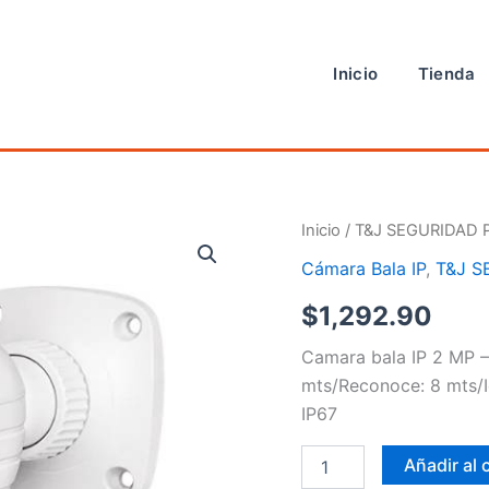
Inicio
Tienda
Cámara
Inicio
/
T&J SEGURIDAD 
Bala
Cámara Bala IP
,
T&J S
IP
cantidad
$
1,292.90
Camara bala IP 2 MP –
mts/Reconoce: 8 mts/I
IP67
Añadir al 