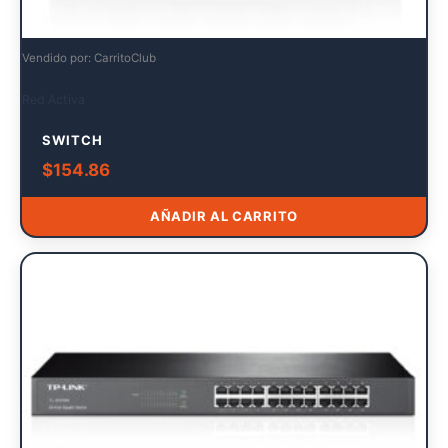
Vendido por: CarritoClub
Red Activa
SWITCH
$
154.86
AÑADIR AL CARRITO