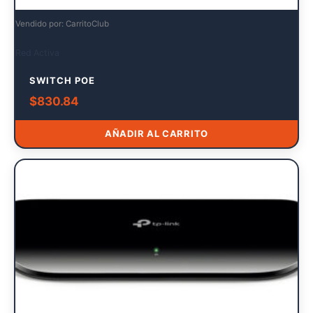
Vendido por: CarritoClub
Red Activa
SWITCH POE
$
830.84
AÑADIR AL CARRITO