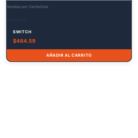
Vendido por: CarritoClub
Red Activa
SWITCH
$
464.59
AÑADIR AL CARRITO