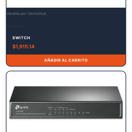
Vendido por: CarritoClub
Red Activa
SWITCH
$
1,915.14
AÑADIR AL CARRITO