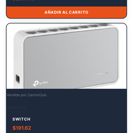
AÑADIR AL CARRITO
Vendido por: CarritoClub
Red Activa
SWITCH
$
191.62