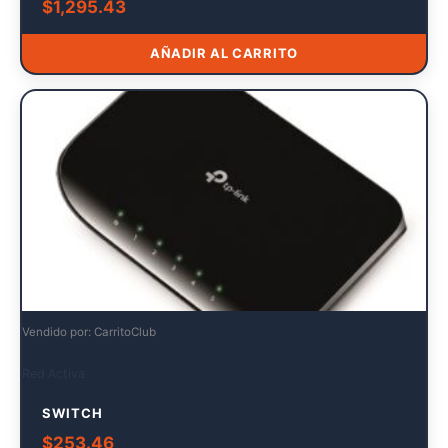
$
1,295.43
AÑADIR AL CARRITO
Vendido por: CarritoClub
Red Activa
SWITCH
$
253.46