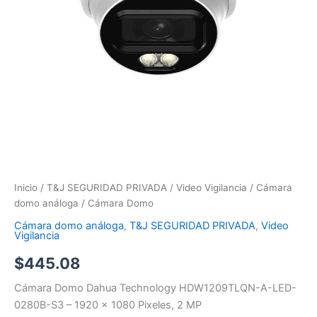
Inicio
/
T&J SEGURIDAD PRIVADA
/
Video Vigilancia
/
Cámara
domo análoga
/ Cámara Domo
Cámara domo análoga
,
T&J SEGURIDAD PRIVADA
,
Video
Vigilancia
$
445.08
Cámara Domo Dahua Technology HDW1209TLQN-A-LED-
0280B-S3 – 1920 x 1080 Pixeles, 2 MP