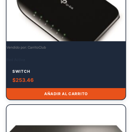
Vendido por: CarritoClub
Red Activa
SWITCH
$
253.46
AÑADIR AL CARRITO