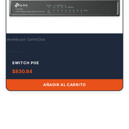
Vendido por: CarritoClub
Red Activa
SWITCH POE
$
830.84
AÑADIR AL CARRITO