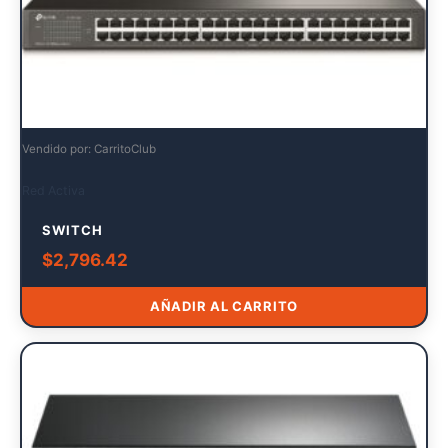
Vendido por: CarritoClub
Red Activa
SWITCH
$
2,796.42
AÑADIR AL CARRITO