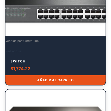
Vendido por: CarritoClub
Red Activa
SWITCH
$
1,774.22
AÑADIR AL CARRITO