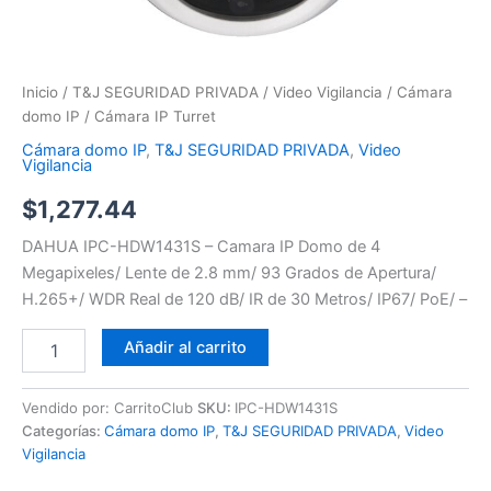
Inicio
/
T&J SEGURIDAD PRIVADA
/
Video Vigilancia
/
Cámara
domo IP
/ Cámara IP Turret
Cámara domo IP
,
T&J SEGURIDAD PRIVADA
,
Video
Vigilancia
$
1,277.44
DAHUA IPC-HDW1431S – Camara IP Domo de 4
Megapixeles/ Lente de 2.8 mm/ 93 Grados de Apertura/
H.265+/ WDR Real de 120 dB/ IR de 30 Metros/ IP67/ PoE/ –
Añadir al carrito
Vendido por: CarritoClub
SKU:
IPC-HDW1431S
Categorías:
Cámara domo IP
,
T&J SEGURIDAD PRIVADA
,
Video
Vigilancia