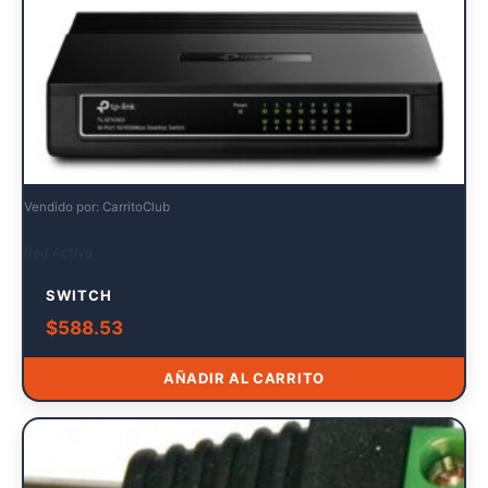
Vendido por: CarritoClub
Red Activa
SWITCH
$
588.53
AÑADIR AL CARRITO