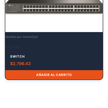
Vendido por: CarritoClub
Red Activa
SWITCH
$
2,796.42
AÑADIR AL CARRITO