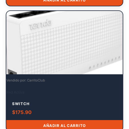
AÑADIR AL CARRITO
Vendido por: CarritoClub
Red Activa
SWITCH
$
175.90
AÑADIR AL CARRITO