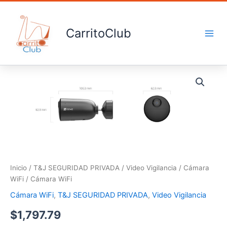
Ir
al
contenido
CarritoClub
Cámara
WiFi
cantidad
Inicio
/
T&J SEGURIDAD PRIVADA
/
Video Vigilancia
/
Cámara
WiFi
/ Cámara WiFi
Cámara WiFi
,
T&J SEGURIDAD PRIVADA
,
Video Vigilancia
$
1,797.79