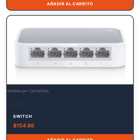
AÑADIR AL CARRITO
Vendido por: CarritoClub
Red Activa
SWITCH
$
154.86