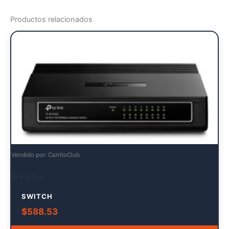
Productos relacionados
Vendido por: CarritoClub
Red Activa
SWITCH
$
588.53