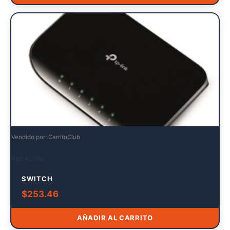
Vendido por: CarritoClub
Red Activa
SWITCH
$
253.46
AÑADIR AL CARRITO