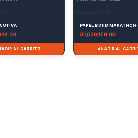
 EBG
Abastecedora EBG
ECUTIVA
PAPEL BOND MARATHON
062.00
$
1,070,158.00
ÑADIR AL CARRITO
AÑADIR AL CARRI