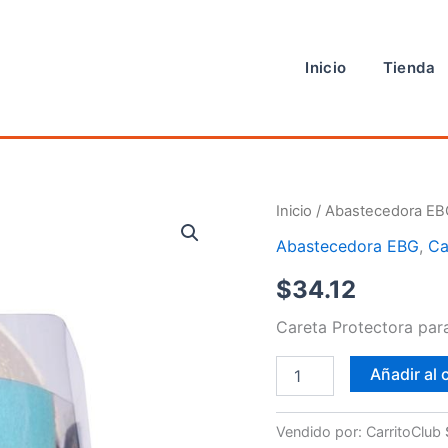
Inicio
Tienda
CARETA
Inicio
/
Abastecedora EB
cantidad
Abastecedora EBG
,
Ca
$
34.12
Careta Protectora par
Añadir al 
Vendido por: CarritoClub