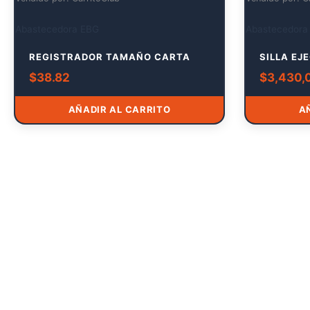
Abastecedora EBG
Abastecedora
REGISTRADOR TAMAÑO CARTA
SILLA EJ
$
38.82
$
3,430,
AÑADIR AL CARRITO
A