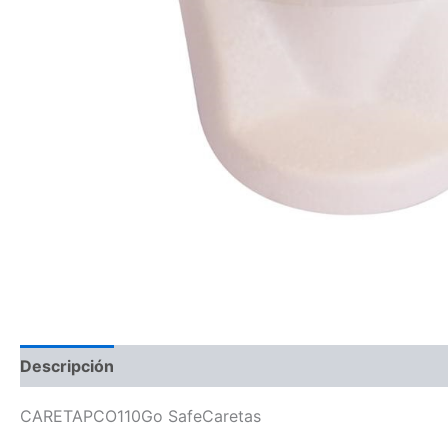
Descripción
CARETAPCO110Go SafeCaretas