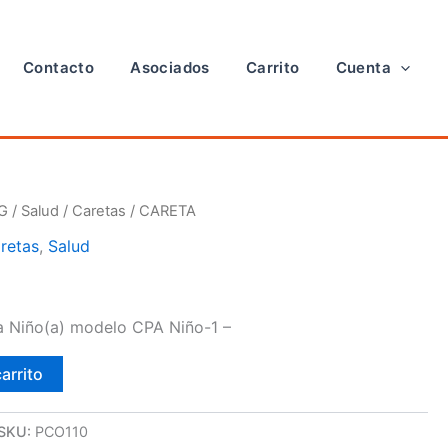
Contacto
Asociados
Carrito
Cuenta
G
/
Salud
/
Caretas
/ CARETA
retas
,
Salud
a Niño(a) modelo CPA Niño-1 –
carrito
SKU:
PCO110