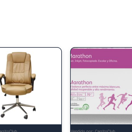
arritoClub
Vendido por: CarritoClub