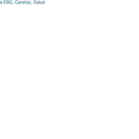
ra EBG
,
Caretas
,
Salud