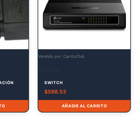
Vendido por: CarritoClub
Red Activa
ACIÓN
SWITCH
$
588.53
TO
AÑADIR AL CARRITO