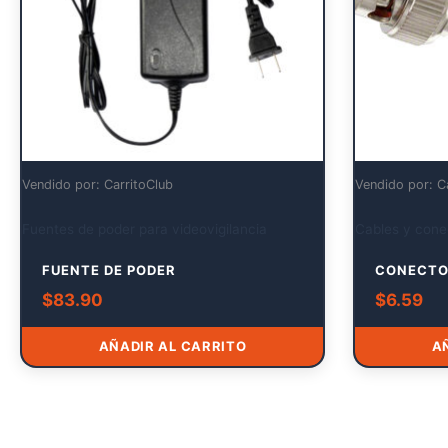
Vendido por: CarritoClub
Vendido por: C
Fuentes de poder para videovigilancia
Cables y cone
FUENTE DE PODER
CONECTO
$
83.90
$
6.59
AÑADIR AL CARRITO
A