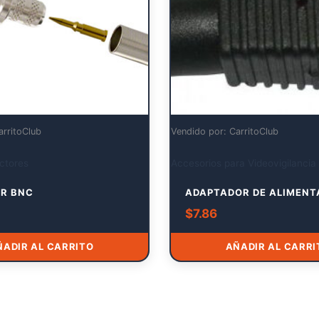
arritoClub
Vendido por: CarritoClub
ctores
Accesorios para Videovigilancia
R BNC
ADAPTADOR DE ALIMENT
$
7.86
ÑADIR AL CARRITO
AÑADIR AL CARRI