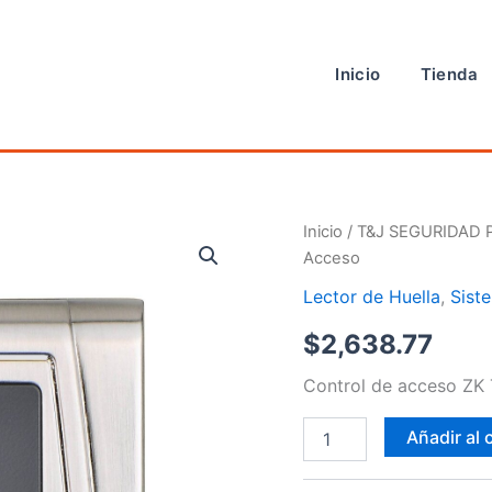
Inicio
Tienda
Control
Inicio
/
T&J SEGURIDAD 
de
Acceso
Acceso
cantidad
Lector de Huella
,
Sist
$
2,638.77
Control de acceso ZK
Añadir al 