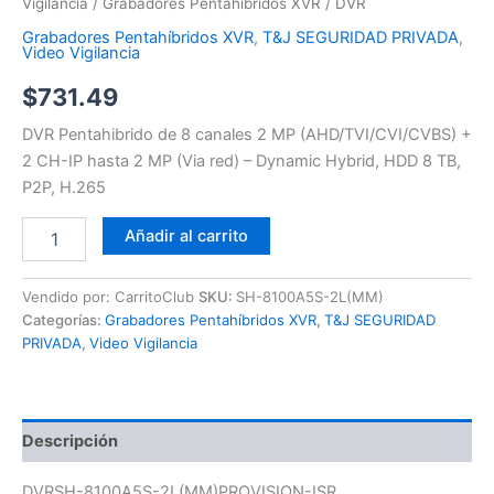
Vigilancia
/
Grabadores Pentahíbridos XVR
/ DVR
Grabadores Pentahíbridos XVR
,
T&J SEGURIDAD PRIVADA
,
Video Vigilancia
$
731.49
DVR Pentahibrido de 8 canales 2 MP (AHD/TVI/CVI/CVBS) +
2 CH-IP hasta 2 MP (Via red) – Dynamic Hybrid, HDD 8 TB,
P2P, H.265
Añadir al carrito
Vendido por: CarritoClub
SKU:
SH-8100A5S-2L(MM)
Categorías:
Grabadores Pentahíbridos XVR
,
T&J SEGURIDAD
PRIVADA
,
Video Vigilancia
Descripción
DVRSH-8100A5S-2L(MM)PROVISION-ISR