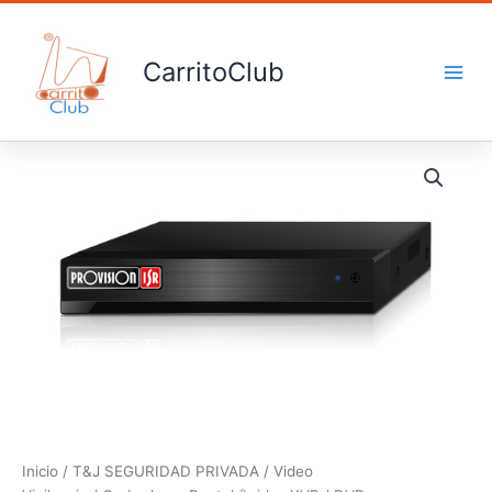
Ir
al
contenido
CarritoClub
DVR
cantidad
Inicio
/
T&J SEGURIDAD PRIVADA
/
Video