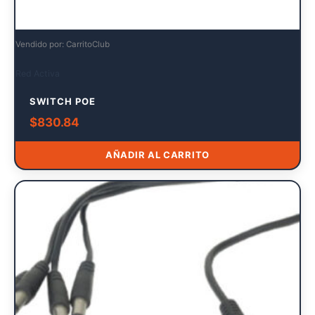
Vendido por: CarritoClub
Red Activa
SWITCH POE
$
830.84
AÑADIR AL CARRITO