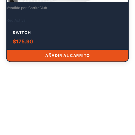
Vendido por: CarritoClub
Red Activa
SWITCH
$
175.90
AÑADIR AL CARRITO