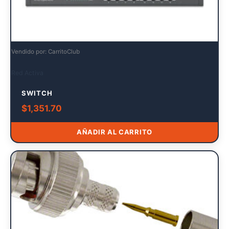
Vendido por: CarritoClub
Red Activa
SWITCH
$
1,351.70
AÑADIR AL CARRITO