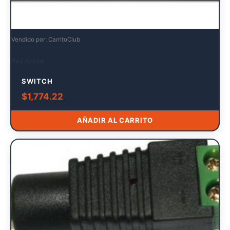
Vendido por: CarritoClub
Red Activa
SWITCH
$
1,774.22
AÑADIR AL CARRITO