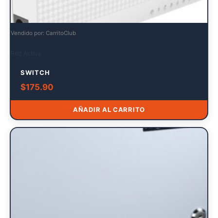
Vendido por: CarritoClub
Red Activa
SWITCH
$
175.90
AÑADIR AL CARRITO