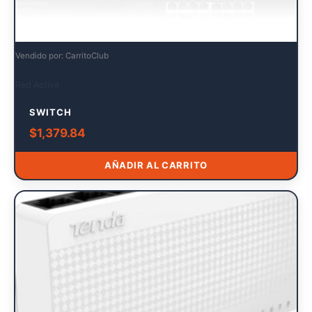
Vendido por: CarritoClub
Red Activa
SWITCH
$
1,379.84
AÑADIR AL CARRITO