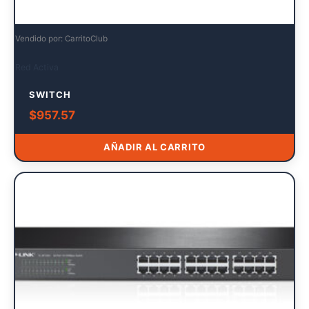
Vendido por: CarritoClub
Red Activa
SWITCH
$
957.57
AÑADIR AL CARRITO