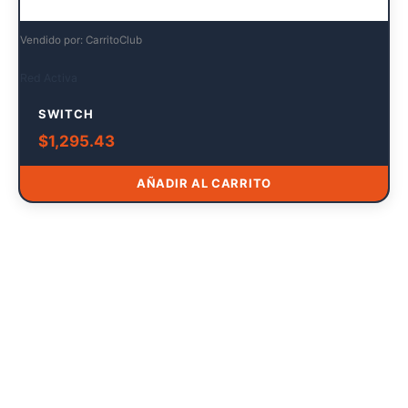
Vendido por: CarritoClub
Red Activa
SWITCH
$
1,295.43
AÑADIR AL CARRITO