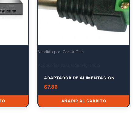
Vendido por: CarritoClub
Accesorios para Videovigilancia
ADAPTADOR DE ALIMENTACIÓN
$
7.86
TO
AÑADIR AL CARRITO