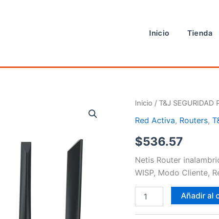
Inicio
Tienda
Routers
Inicio
/
T&J SEGURIDAD 
cantidad
Red Activa
,
Routers
,
T
$
536.57
Netis Router inalambri
WISP, Modo Cliente, Re
Añadir al 