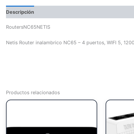
Descripción
RoutersNC65NETIS
Netis Router inalambrico NC65 – 4 puertos, WIFI 5, 1200
Productos relacionados