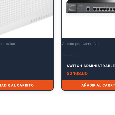
arritoClub
Vendido por: CarritoClub
Red Activa
SWITCH ADMINISTRABLE
$
2,168.60
ÑADIR AL CARRITO
AÑADIR AL CARRI