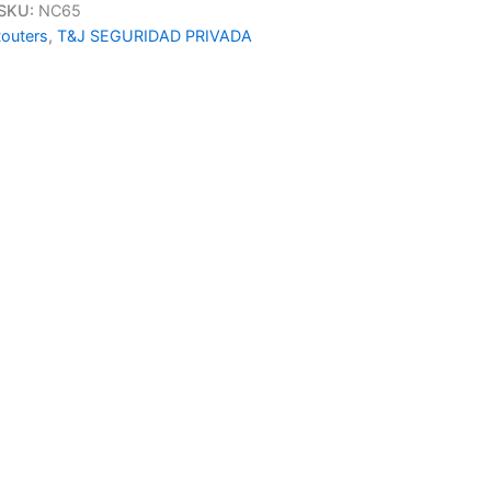
SKU:
NC65
outers
,
T&J SEGURIDAD PRIVADA