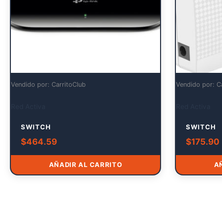
Vendido por: CarritoClub
Vendido por: C
Red Activa
Red Activa
SWITCH
SWITCH
$
464.59
$
175.90
AÑADIR AL CARRITO
A