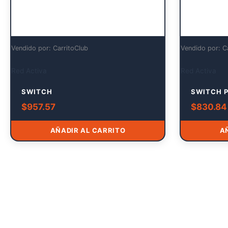
Vendido por: CarritoClub
Vendido por: C
Red Activa
Red Activa
SWITCH
SWITCH 
$
957.57
$
830.84
AÑADIR AL CARRITO
A