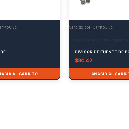
arritoClub
Vendido por: CarritoClub
Accesorios para Videovigilancia
POE
DIVISOR DE FUENTE DE 
$
30.42
ÑADIR AL CARRITO
AÑADIR AL CARRI