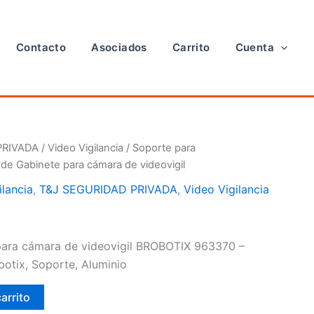
Contacto
Asociados
Carrito
Cuenta
PRIVADA
/
Video Vigilancia
/
Soporte para
de Gabinete para cámara de videovigil
ilancia
,
T&J SEGURIDAD PRIVADA
,
Video Vigilancia
para cámara de videovigil BROBOTIX 963370 –
botix, Soporte, Aluminio
carrito