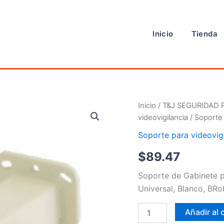
Inicio
Tienda
Soporte
Inicio
/
T&J SEGURIDAD 
de
videovigilancia
/ Soporte 
Gabinete
para
Soporte para videovig
cámara
$
89.47
de
videovigil
cantidad
Soporte de Gabinete 
Universal, Blanco, BRo
Añadir al 