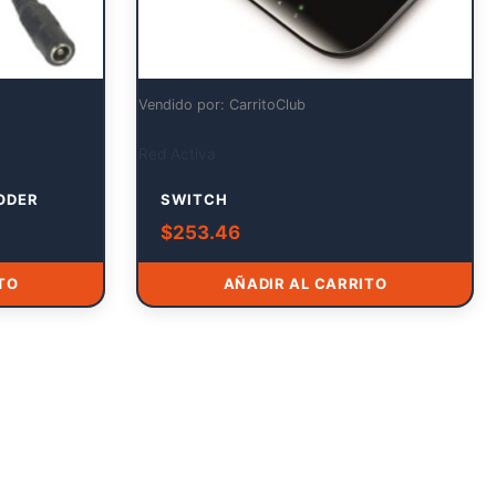
Vendido por: CarritoClub
Red Activa
PODER
SWITCH
$
253.46
TO
AÑADIR AL CARRITO