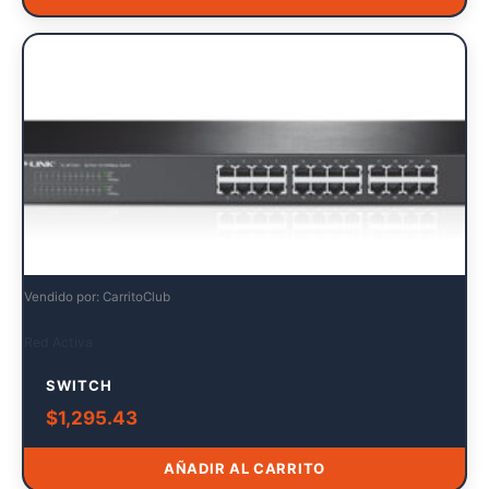
Vendido por: CarritoClub
Red Activa
SWITCH
$
1,295.43
AÑADIR AL CARRITO