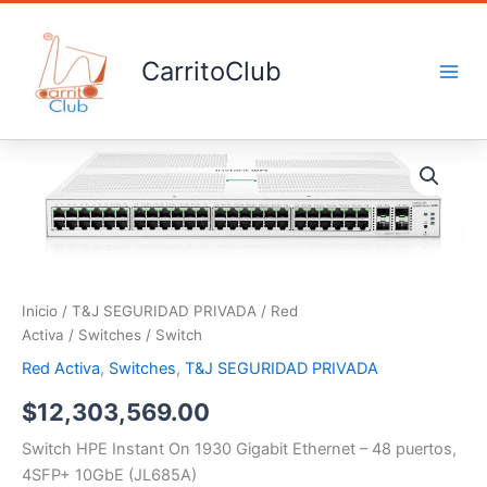
Ir
al
contenido
CarritoClub
Switch
cantidad
Inicio
/
T&J SEGURIDAD PRIVADA
/
Red
Activa
/
Switches
/ Switch
Red Activa
,
Switches
,
T&J SEGURIDAD PRIVADA
$
12,303,569.00
Switch HPE Instant On 1930 Gigabit Ethernet – 48 puertos,
4SFP+ 10GbE (JL685A)