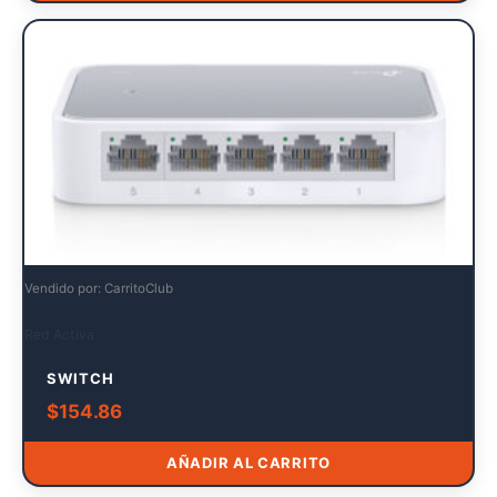
Vendido por: CarritoClub
Red Activa
SWITCH
$
154.86
AÑADIR AL CARRITO