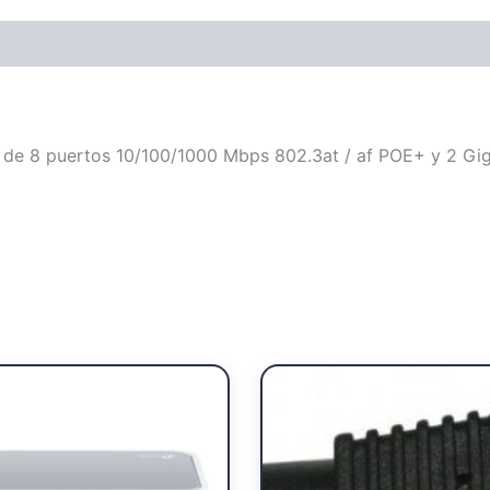
e 8 puertos 10/100/1000 Mbps 802.3at / af POE+ y 2 Gig