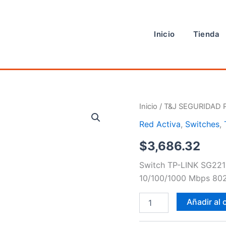
Inicio
Tienda
Switch
Inicio
/
T&J SEGURIDAD 
cantidad
Red Activa
,
Switches
,
$
3,686.32
Switch TP-LINK SG221
10/100/1000 Mbps 802.
Añadir al 