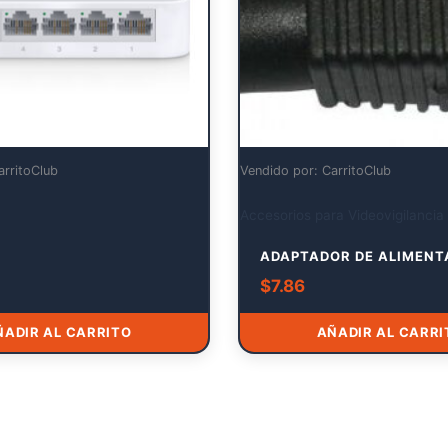
arritoClub
Vendido por: CarritoClub
Accesorios para Videovigilancia
ADAPTADOR DE ALIMENT
$
7.86
ÑADIR AL CARRITO
AÑADIR AL CARRI