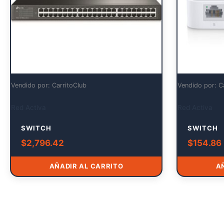
Vendido por: CarritoClub
Vendido por: C
Red Activa
Red Activa
SWITCH
SWITCH
$
2,796.42
$
154.86
AÑADIR AL CARRITO
A