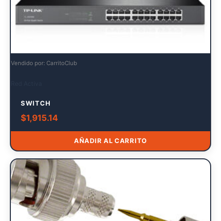
Vendido por: CarritoClub
Red Activa
SWITCH
$
1,915.14
AÑADIR AL CARRITO