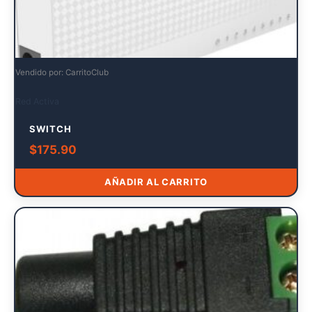
Vendido por: CarritoClub
Red Activa
SWITCH
$
175.90
AÑADIR AL CARRITO