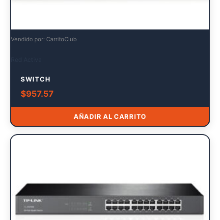
Vendido por: CarritoClub
Red Activa
SWITCH
$
957.57
AÑADIR AL CARRITO