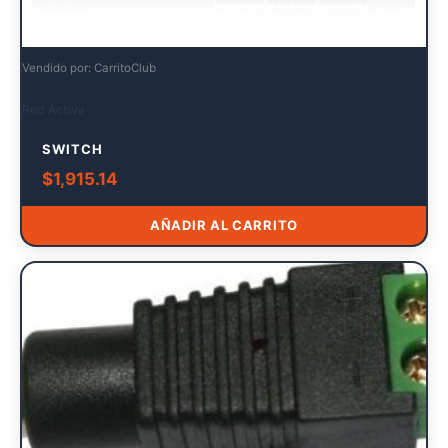
Vendido por: CarritoClub
Red Activa
SWITCH
$
1,915.14
AÑADIR AL CARRITO