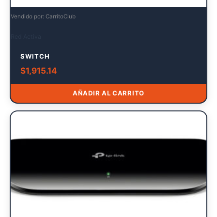
Vendido por: CarritoClub
Red Activa
SWITCH
$
1,915.14
AÑADIR AL CARRITO