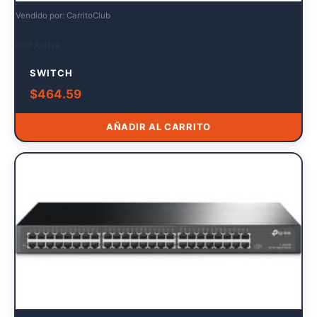
Vendido por: CarritoClub
Red Activa
SWITCH
$
464.59
AÑADIR AL CARRITO