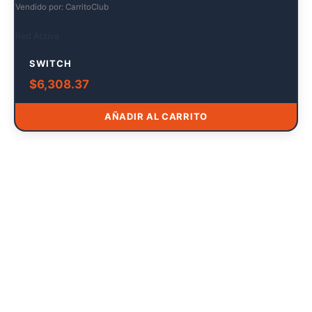
Vendido por: CarritoClub
Red Activa
SWITCH
$
6,308.37
AÑADIR AL CARRITO