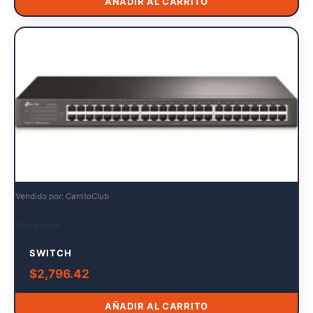
AÑADIR AL CARRITO
Vendido por: CarritoClub
Red Activa
SWITCH
$
2,796.42
AÑADIR AL CARRITO