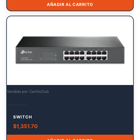
AÑADIR AL CARRITO
Vendido por: CarritoClub
Red Activa
SWITCH
$
1,351.70