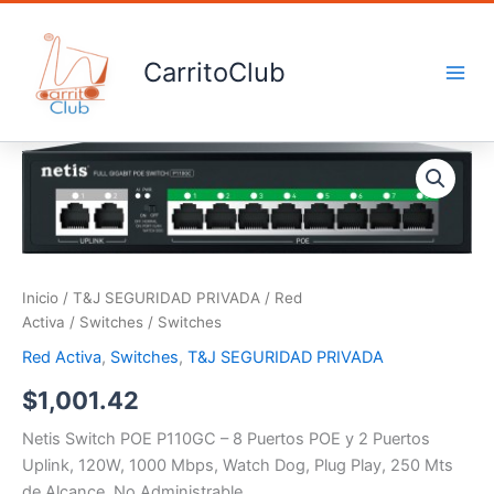
Ir
al
contenido
CarritoClub
Switches
cantidad
Inicio
/
T&J SEGURIDAD PRIVADA
/
Red
Activa
/
Switches
/ Switches
Red Activa
,
Switches
,
T&J SEGURIDAD PRIVADA
$
1,001.42
Netis Switch POE P110GC – 8 Puertos POE y 2 Puertos
Uplink, 120W, 1000 Mbps, Watch Dog, Plug Play, 250 Mts
de Alcance, No Administrable