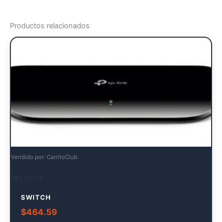
Productos relacionados
Vendido por: CarritoClub
Red Activa
SWITCH
$
464.59