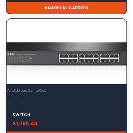
AÑADIR AL CARRITO
Vendido por: CarritoClub
Red Activa
SWITCH
$
1,295.43