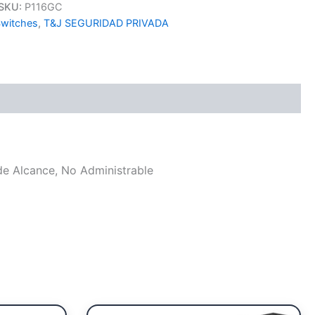
SKU:
P116GC
witches
,
T&J SEGURIDAD PRIVADA
de Alcance, No Administrable