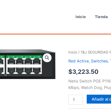
Inicio
Tienda
Switches
Inicio
/
T&J SEGURIDAD 
cantidad
Red Activa
,
Switches
,
$
3,223.50
Netis Switch POE P116
Mbps, Watch Dog, Plug
Añadir al 