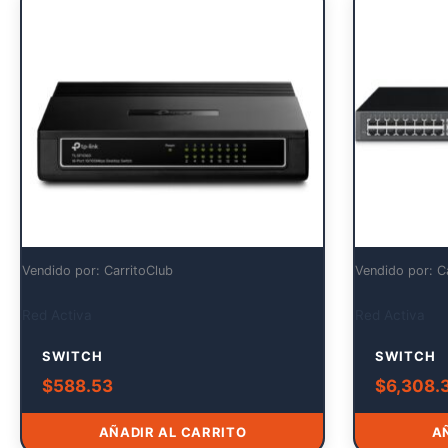
Vendido por: CarritoClub
Vendido por: C
Red Activa
Red Activa
SWITCH
SWITCH
$
588.53
$
6,308.
AÑADIR AL CARRITO
A