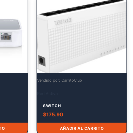
Vendido por: CarritoClub
Red Activa
SWITCH
$
175.90
TO
AÑADIR AL CARRITO