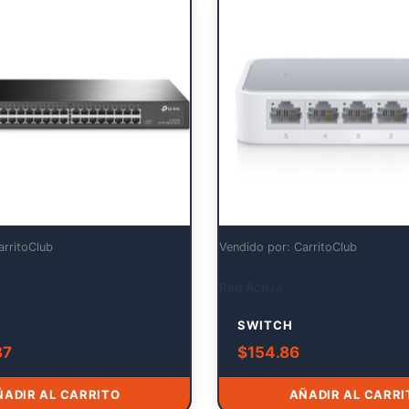
arritoClub
Vendido por: CarritoClub
Red Activa
SWITCH
37
$
154.86
ÑADIR AL CARRITO
AÑADIR AL CARRI