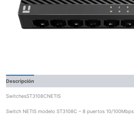
Descripción
SwitchesST3108CNETIS
Switch NETIS modelo ST3108C – 8 puertos 10/100Mbps S