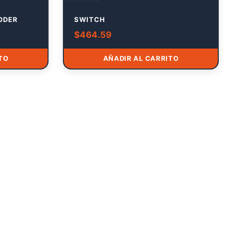
PODER
SWITCH
$
464.59
TO
AÑADIR AL CARRITO