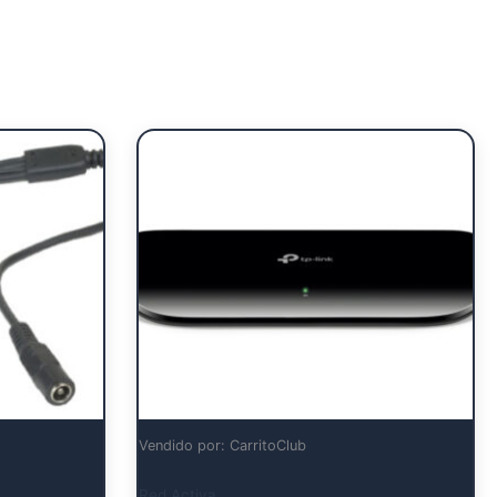
Vendido por: CarritoClub
Red Activa