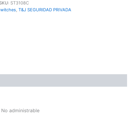
SKU:
ST3108C
witches
,
T&J SEGURIDAD PRIVADA
 No administrable