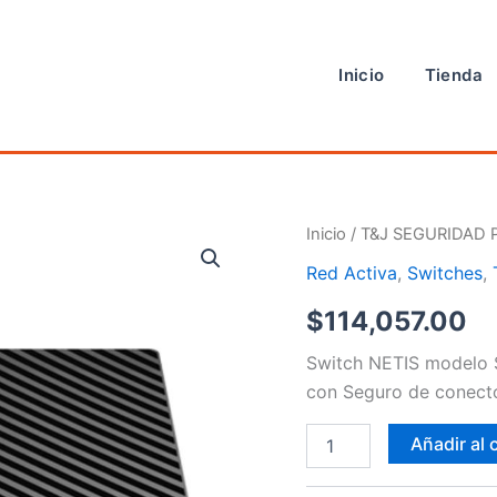
Inicio
Tienda
Switches
Inicio
/
T&J SEGURIDAD 
cantidad
Red Activa
,
Switches
,
$
114,057.00
Switch NETIS modelo 
con Seguro de conecto
Añadir al 