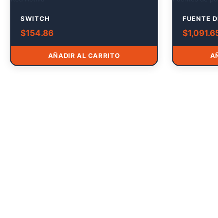
SWITCH
FUENTE D
$
154.86
$
1,091.6
AÑADIR AL CARRITO
A