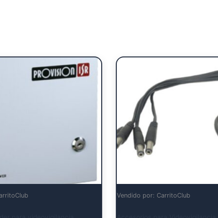
arritoClub
Vendido por: CarritoClub
er para videovigilancia
Accesorios para Videovigilancia