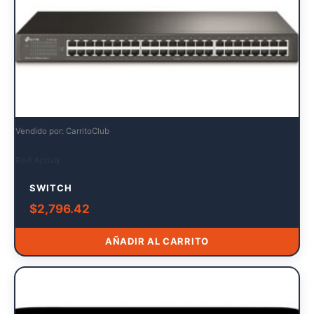
Vendido por: CarritoClub
Red Activa
SWITCH
$
2,796.42
AÑADIR AL CARRITO