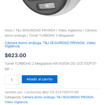
Inicio
/
T&J SEGURIDAD PRIVADA
/
Video Vigilancia
/
Cámara
domo análoga
/ Turret TURBOHD 2 Megapíxel
Cámara domo análoga
,
T&J SEGURIDAD PRIVADA
,
Video
Vigilancia
$
623.00
Turret TURBOHD 2 Megapíxel HIKVISION DS-2CE70DF0T-
MF –
Añadir al carrito
Vendido por: CarritoClub
SKU:
DS-2CE70DF0T-MF
Categorías:
Cámara domo análoga
,
T&J SEGURIDAD PRIVADA
,
Video Vigilancia