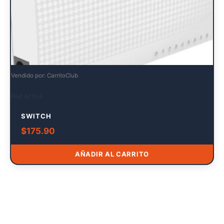
Vendido por: CarritoClub
Red Activa
SWITCH
$
175.90
AÑADIR AL CARRITO