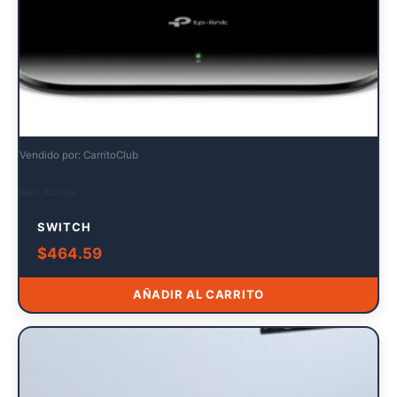
Vendido por: CarritoClub
Red Activa
SWITCH
$
464.59
AÑADIR AL CARRITO