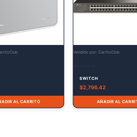
arritoClub
Vendido por: CarritoClub
Red Activa
SWITCH
$
2,796.42
ÑADIR AL CARRITO
AÑADIR AL CARRI