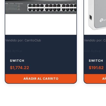
Vendido por: CarritoClub
Vendido por: C
Red Activa
Red Activa
SWITCH
SWITCH
$
1,774.22
$
191.62
AÑADIR AL CARRITO
A