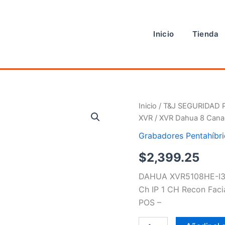
Inicio
Tienda
XVR
Inicio
/
T&J SEGURIDAD 
Dahua
XVR
/ XVR Dahua 8 Canal
8
Canales
Grabadores Pentahíbr
5MP
$
2,399.25
lite
cantidad
DAHUA XVR5108HE-I3 
Ch IP 1 CH Recon Faci
POS –