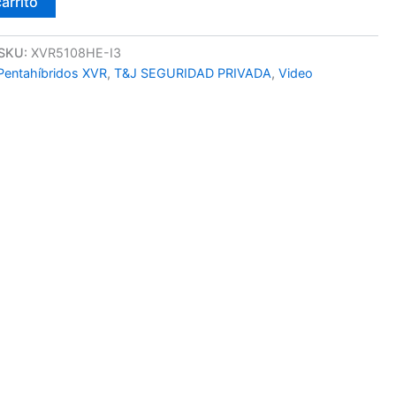
carrito
SKU:
XVR5108HE-I3
Pentahíbridos XVR
,
T&J SEGURIDAD PRIVADA
,
Video