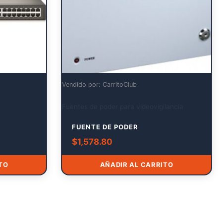
Vendido por: CarritoClub
Fuentes de poder para videovigilancia
FUENTE DE PODER
$
1,578.80
TO
AÑADIR AL CARRITO