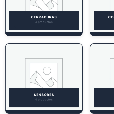
CERRADURAS
CO
4 productos
SENSORES
4 productos