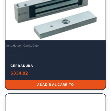
Vendido por: CarritoClub
Cerraduras
CERRADURA
$
334.82
AÑADIR AL CARRITO