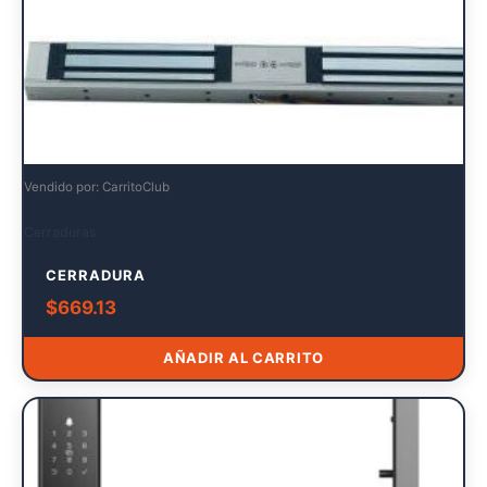
Vendido por: CarritoClub
Cerraduras
CERRADURA
$
669.13
AÑADIR AL CARRITO