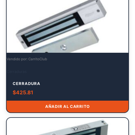
Vendido por: CarritoClub
Cerraduras
CERRADURA
$
425.81
AÑADIR AL CARRITO