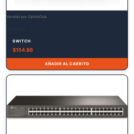
Vendido por: CarritoClub
Red Activa
SWITCH
$
154.86
AÑADIR AL CARRITO