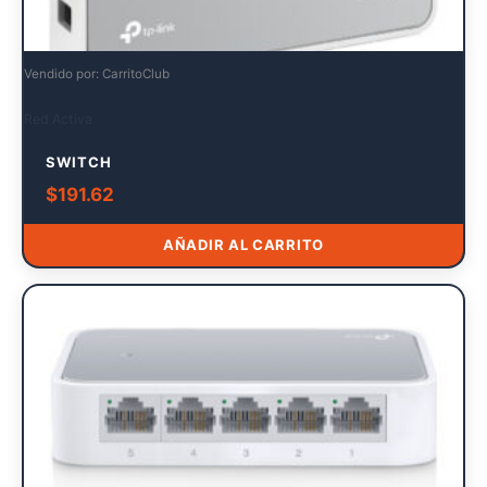
Vendido por: CarritoClub
Red Activa
SWITCH
$
191.62
AÑADIR AL CARRITO