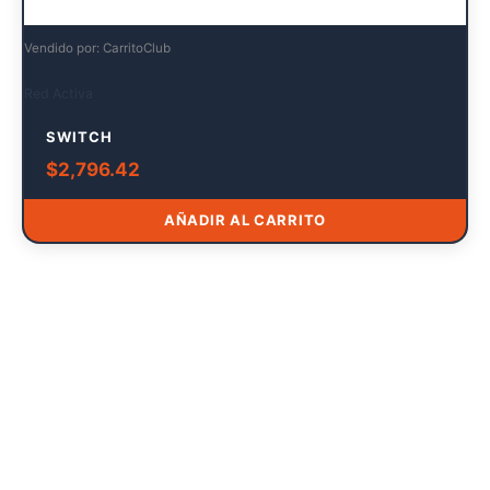
Vendido por: CarritoClub
Red Activa
SWITCH
$
2,796.42
AÑADIR AL CARRITO