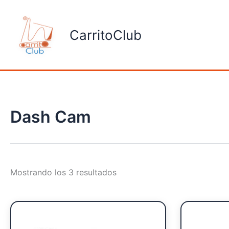
Ordenado
Ir
por
al
popularidad
CarritoClub
contenido
Dash Cam
Mostrando los 3 resultados