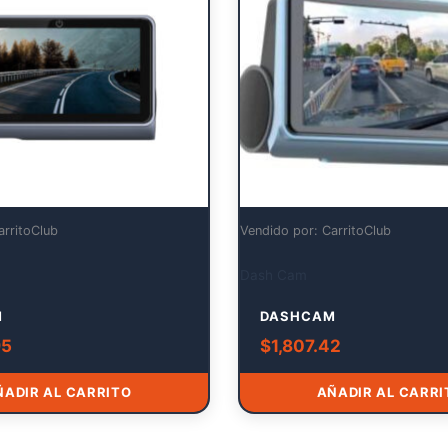
arritoClub
Vendido por: CarritoClub
Dash Cam
M
DASHCAM
95
$
1,807.42
ÑADIR AL CARRITO
AÑADIR AL CARRI