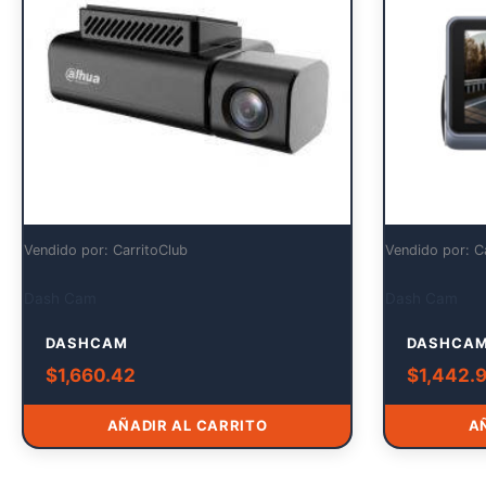
Vendido por: CarritoClub
Vendido por: C
Dash Cam
Dash Cam
DASHCAM
DASHCA
$
1,660.42
$
1,442.
AÑADIR AL CARRITO
A