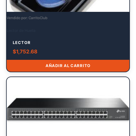
Vendido por: CarritoClub
Lector de Huella
LECTOR
$
1,752.68
AÑADIR AL CARRITO