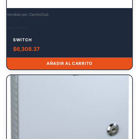
Vendido por: CarritoClub
Red Activa
SWITCH
$
6,308.37
AÑADIR AL CARRITO