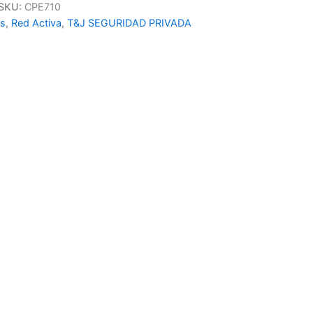
SKU:
CPE710
ts
,
Red Activa
,
T&J SEGURIDAD PRIVADA