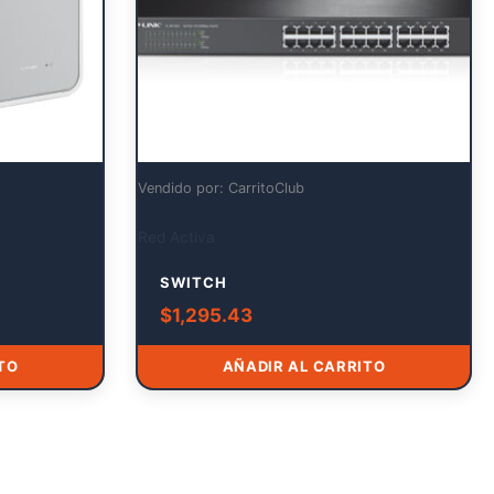
Vendido por: CarritoClub
Red Activa
SWITCH
$
1,295.43
TO
AÑADIR AL CARRITO