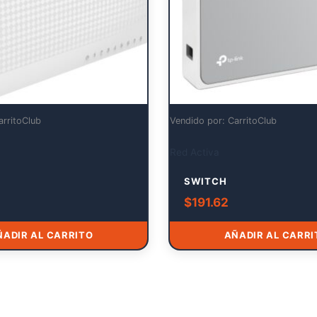
arritoClub
Vendido por: CarritoClub
Red Activa
SWITCH
$
191.62
ÑADIR AL CARRITO
AÑADIR AL CARRI