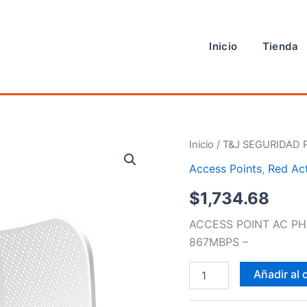
Inicio
Tienda
Access
Inicio
/
T&J SEGURIDAD 
Point
Access Points
,
Red Ac
cantidad
$
1,734.68
ACCESS POINT AC PH
867MBPS –
Añadir al 