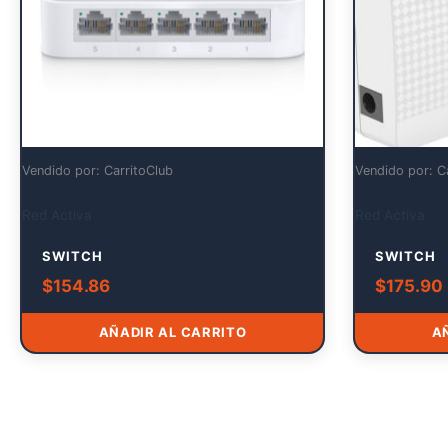
Vendido por: CarritoClub
Vendido por: C
Red Activa
Red Activa
SWITCH
SWITCH
$
154.86
$
175.90
AÑADIR AL CARRITO
A