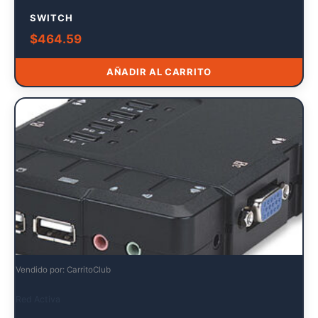
SWITCH
$
464.59
AÑADIR AL CARRITO
Vendido por: CarritoClub
Red Activa