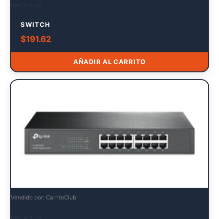
Red Activa
SWITCH
$
191.62
AÑADIR AL CARRITO
Vendido por: CarritoClub
Red Activa