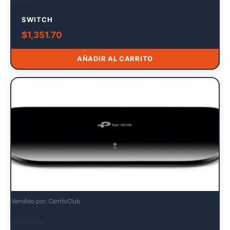
SWITCH
$
1,351.70
AÑADIR AL CARRITO
Vendido por: CarritoClub
Red Activa