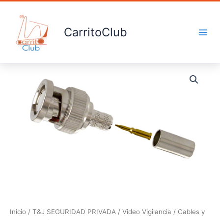
Ir
al
contenido
CarritoClub
Conector
BNC
cantidad
Inicio
/
T&J SEGURIDAD PRIVADA
/
Video Vigilancia
/
Cables y