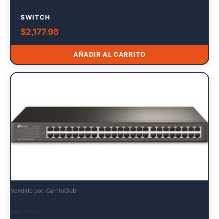
SWITCH
$
2,177.98
AÑADIR AL CARRITO
Vendido por: CarritoClub
Red Activa