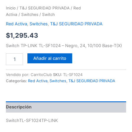
Inicio
/
T&J SEGURIDAD PRIVADA
/
Red
Activa
/
Switches
/ Switch
Red Activa
,
Switches
,
T&J SEGURIDAD PRIVADA
$
1,295.43
Switch TP-LINK TL-SF1024 – Negro, 24, 10/100 Base-T(X)
Añadir al carrito
Vendido por: CarritoClub
SKU:
TL-SF1024
Categorías:
Red Activa
,
Switches
,
T&J SEGURIDAD PRIVADA
Descripción
SwitchTL-SF1024TP-LINK