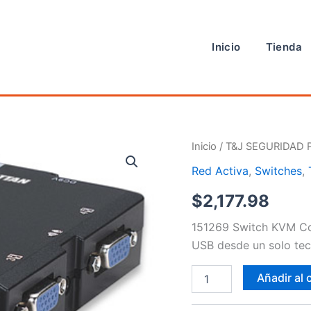
Inicio
Tienda
Switch
Inicio
/
T&J SEGURIDAD 
cantidad
Red Activa
,
Switches
,
$
2,177.98
151269 Switch KVM Co
USB desde un solo tec
Añadir al 