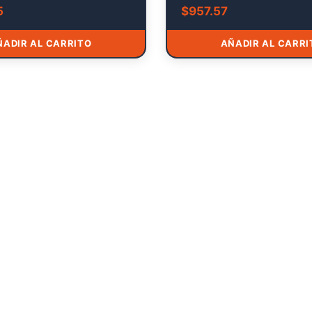
5
$
957.57
ÑADIR AL CARRITO
AÑADIR AL CARRI