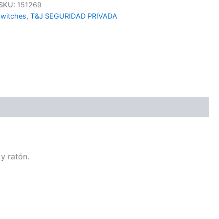
SKU:
151269
witches
,
T&J SEGURIDAD PRIVADA
y ratón.