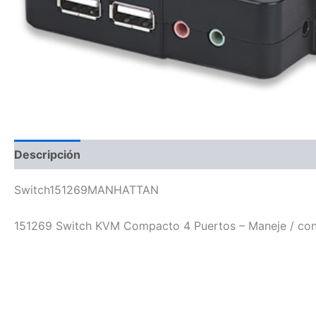
Descripción
Switch151269MANHATTAN
151269 Switch KVM Compacto 4 Puertos – Maneje / cont