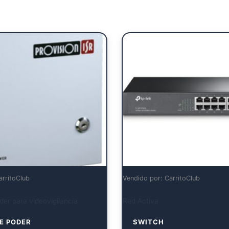
arritoClub
Vendido por: CarritoClub
er para videovigilancia
Red Activa
E PODER
SWITCH