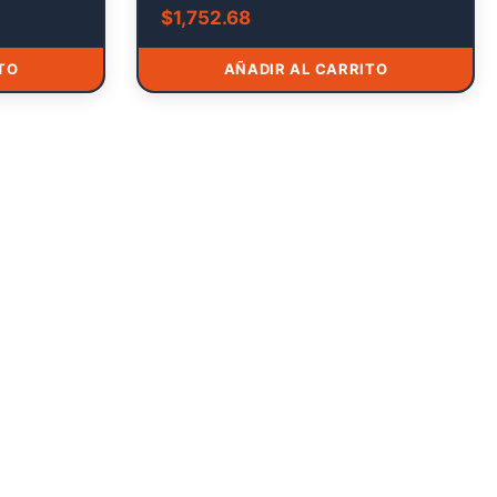
$
1,752.68
TO
AÑADIR AL CARRITO