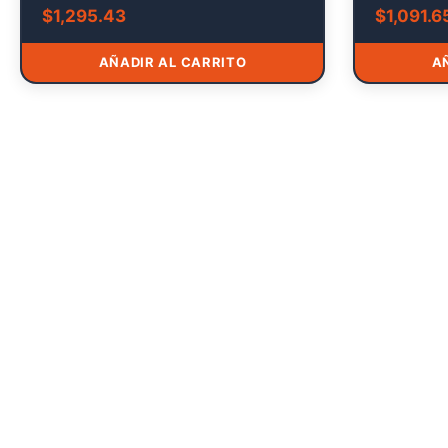
$
1,295.43
$
1,091.6
AÑADIR AL CARRITO
A