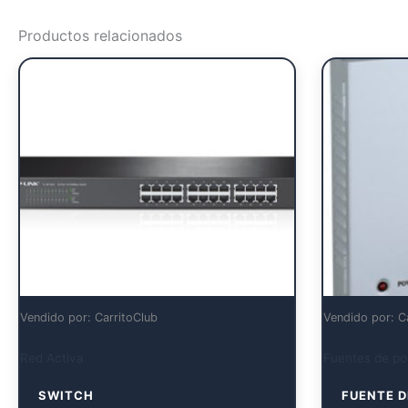
Productos relacionados
Vendido por: CarritoClub
Vendido por: C
Red Activa
Fuentes de pod
SWITCH
FUENTE D