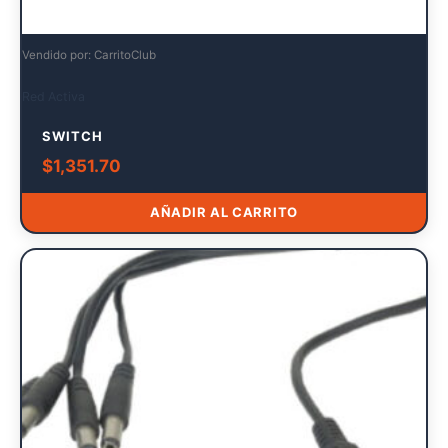
Vendido por: CarritoClub
Red Activa
SWITCH
$
1,351.70
AÑADIR AL CARRITO