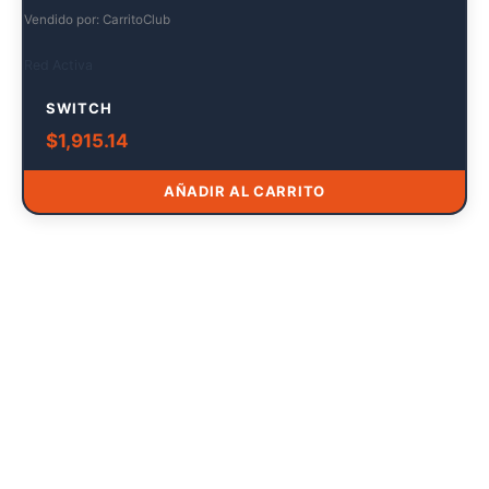
Vendido por: CarritoClub
Red Activa
SWITCH
$
1,915.14
AÑADIR AL CARRITO