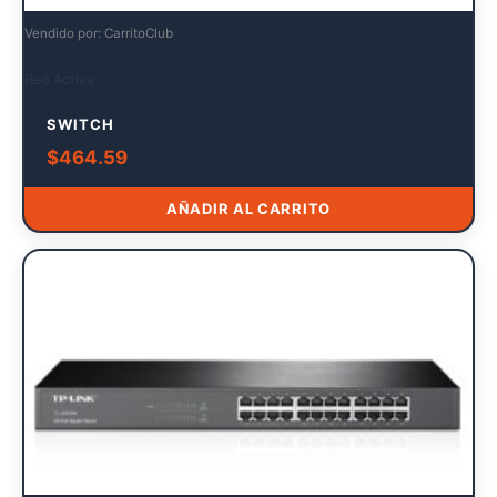
Vendido por: CarritoClub
Red Activa
SWITCH
$
464.59
AÑADIR AL CARRITO