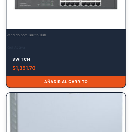
Vendido por: CarritoClub
Red Activa
SWITCH
$
1,351.70
AÑADIR AL CARRITO