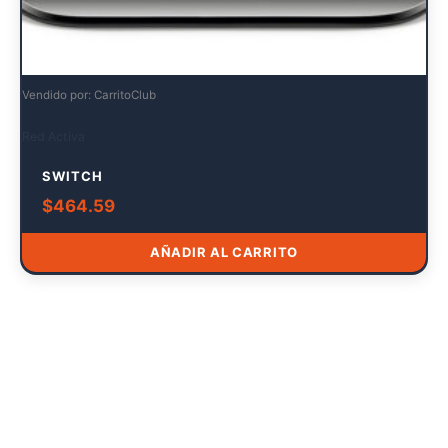
Vendido por: CarritoClub
Red Activa
SWITCH
$
464.59
AÑADIR AL CARRITO