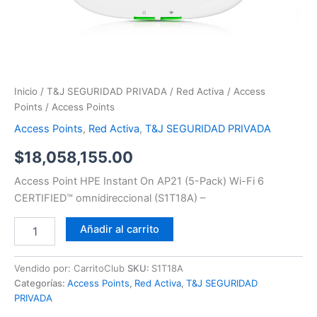
Inicio
/
T&J SEGURIDAD PRIVADA
/
Red Activa
/
Access
Points
/ Access Points
Access Points
,
Red Activa
,
T&J SEGURIDAD PRIVADA
$
18,058,155.00
Access Point HPE Instant On AP21 (5-Pack) Wi-Fi 6
CERTIFIED™ omnidireccional (S1T18A) –
Añadir al carrito
Vendido por: CarritoClub
SKU:
S1T18A
Categorías:
Access Points
,
Red Activa
,
T&J SEGURIDAD
PRIVADA