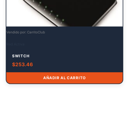
Vendido por: CarritoClub
Red Activa
SWITCH
$
253.46
AÑADIR AL CARRITO