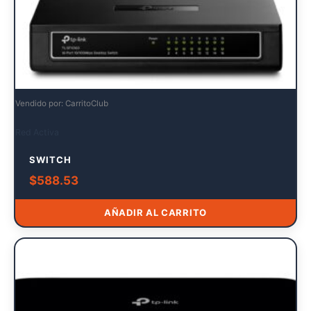
Vendido por: CarritoClub
Red Activa
SWITCH
$
588.53
AÑADIR AL CARRITO