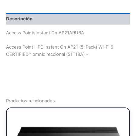
Descripción
Access PointsInstant On AP21ARUBA
Access Point HPE Instant On AP21 (5-Pack) Wi-Fi 6
CERTIFIED™ omnidireccional (S1T18A) –
Productos relacionados