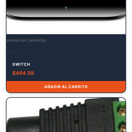
Vendido por: CarritoClub
Red Activa
SWITCH
$
464.59
AÑADIR AL CARRITO